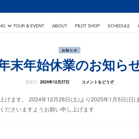
ING
TOUR & EVENT
ABOUT
PILOT SHOP
SCHEDULE
特長
お知らせ
年末年始休業のお知ら
覧
(年
介
更新日:
2024年12月27日
コメントをどうぞ
末
年
。 2024年12月28日(土)より2025年1月5日(日)
始
休
くださいますようお願い申し上げます
業
の
お
知
ら