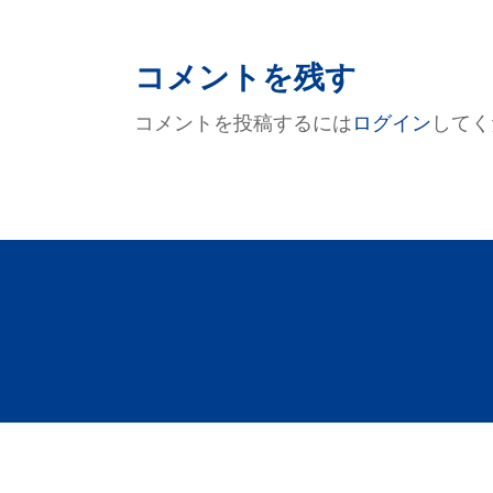
投
稿
ナ
コメントを残す
ビ
コメントを投稿するには
ログイン
してく
ゲ
ー
シ
ョ
ン