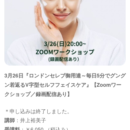
3月26日『ロンドンセレブ御用達～毎日5分でグング
ン若返るV字型セルフフェイスケア』【Zoomワー
クショップ／録画配信あり】
＊申し込みは終了しました。
：井上裕美子
講師
：￥6,050 （税込み）
受講料