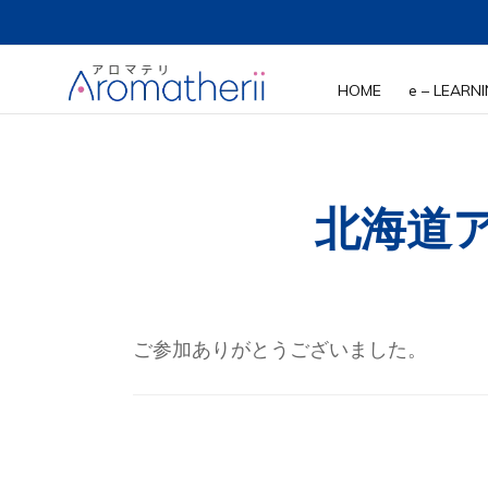
ホーム
お知らせ
北海道アロマツアーは終了致しま
HOME
e – LEARN
講座の
北海道
講座一
講師紹
ご参加ありがとうございました。
投