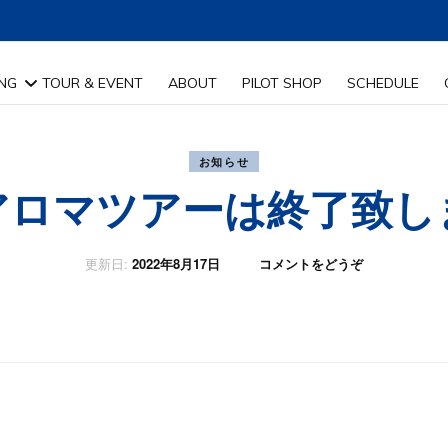
した。
ING
TOUR & EVENT
ABOUT
PILOT SHOP
SCHEDULE
特長
お知らせ
アロマツアーは終了致し
覧
(北
介
更新日:
2022年8月17日
コメントをどうぞ
海
道
ア
ロ
マ
ツ
ア
ー
は