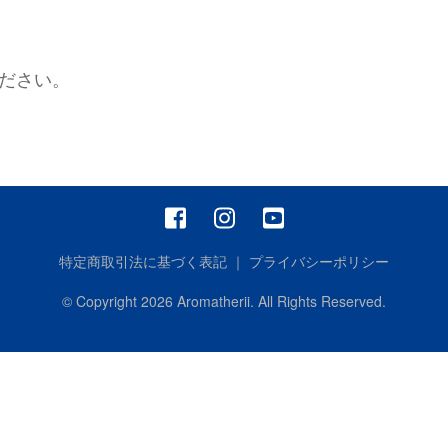
終
了
致
し
ださい。
ま
し
た。)
特定商取引法に基づく表記
｜
プライバシーポリシー
© Copyright
2026
Aromatherii. All Rights Reserved.